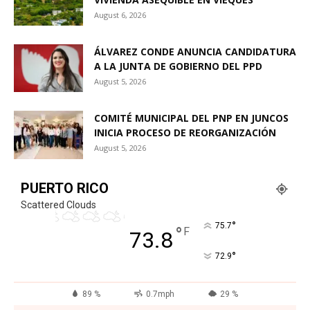
August 6, 2026
ÁLVAREZ CONDE ANUNCIA CANDIDATURA
A LA JUNTA DE GOBIERNO DEL PPD
August 5, 2026
COMITÉ MUNICIPAL DEL PNP EN JUNCOS
INICIA PROCESO DE REORGANIZACIÓN
August 5, 2026
PUERTO RICO
Scattered Clouds
°
75.7
°
F
73.8
°
72.9
89 %
0.7mph
29 %