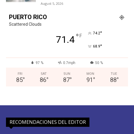
August 5, 2026
PUERTO RICO
Scattered Clouds
°
74.2
°
F
71.4
°
68.9
97 %
0.7mph
50 %
FRI
SAT
SUN
MON
TUE
85
°
86
°
87
°
91
°
88
°
RECOMENDACIONES DEL EDITOR