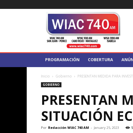
WIAC
740
PROGRAMACIÓN
COBERTURA
ANÚN
Inicio
Gobierno
PRESENTAN MEDIDA PARA INVES
GOBIERNO
PRESENTAN M
SITUACIÓN E
Por
Redacción WIAC 740 AM
-
January 25, 2023
5