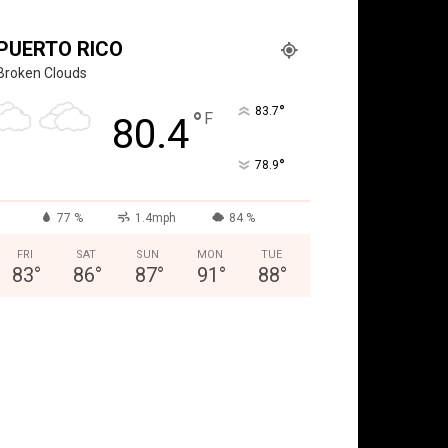
PUERTO RICO
Broken Clouds
°
83.7
°
F
80.4
°
78.9
77 %
1.4mph
84 %
FRI
SAT
SUN
MON
TUE
83
°
86
°
87
°
91
°
88
°