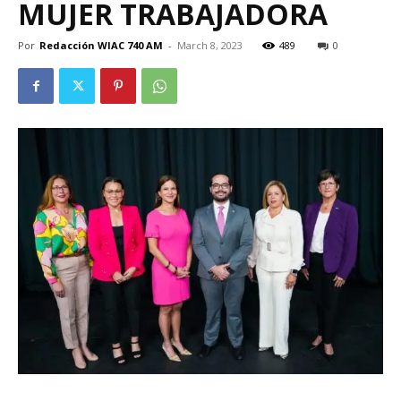
MUJER TRABAJADORA
Por
Redacción WIAC 740 AM
-
March 8, 2023
489
0