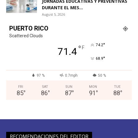
JORNADAS EDUCATIVAS Y PREVENTIVAS
DURANTE EL MES...
August 5, 2026
PUERTO RICO
Scattered Clouds
°
74.2
°
F
71.4
°
68.9
97 %
0.7mph
50 %
FRI
SAT
SUN
MON
TUE
85
°
86
°
87
°
91
°
88
°
RECOMENDACIONES DEL EDITOR