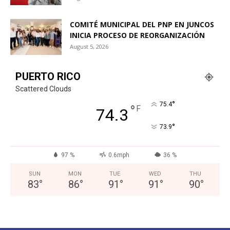
COMITÉ MUNICIPAL DEL PNP EN JUNCOS
INICIA PROCESO DE REORGANIZACIÓN
August 5, 2026
PUERTO RICO
Scattered Clouds
°
75.4
°
F
74.3
°
73.9
97 %
0.6mph
36 %
SUN
MON
TUE
WED
THU
83
°
86
°
91
°
91
°
90
°