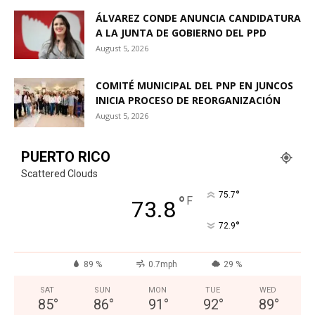
ÁLVAREZ CONDE ANUNCIA CANDIDATURA
A LA JUNTA DE GOBIERNO DEL PPD
August 5, 2026
COMITÉ MUNICIPAL DEL PNP EN JUNCOS
INICIA PROCESO DE REORGANIZACIÓN
August 5, 2026
PUERTO RICO
Scattered Clouds
°
75.7
°
F
73.8
°
72.9
89 %
0.7mph
29 %
SAT
SUN
MON
TUE
WED
85
°
86
°
91
°
92
°
89
°