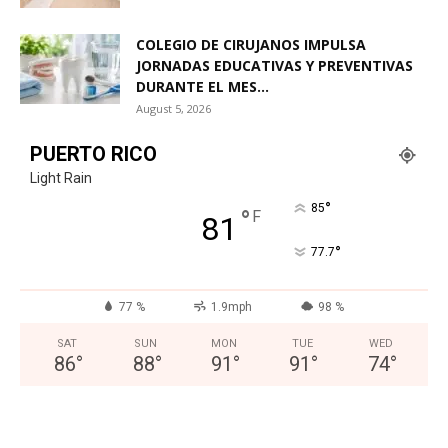
COLEGIO DE CIRUJANOS IMPULSA
JORNADAS EDUCATIVAS Y PREVENTIVAS
DURANTE EL MES...
August 5, 2026
PUERTO RICO
Light Rain
°
85
°
F
81
°
77.7
77 %
1.9mph
98 %
SAT
SUN
MON
TUE
WED
86
°
88
°
91
°
91
°
74
°