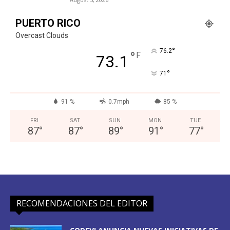
PUERTO RICO
Overcast Clouds
°
76.2
°
F
73.1
°
71
91 %
0.7mph
85 %
FRI
SAT
SUN
MON
TUE
87
°
87
°
89
°
91
°
77
°
RECOMENDACIONES DEL EDITOR