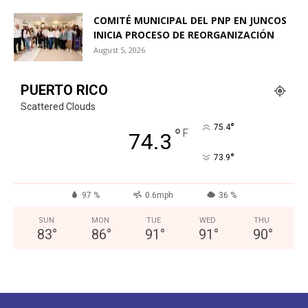
COMITÉ MUNICIPAL DEL PNP EN JUNCOS
INICIA PROCESO DE REORGANIZACIÓN
August 5, 2026
PUERTO RICO
Scattered Clouds
°
75.4
°
F
74.3
°
73.9
97 %
0.6mph
36 %
SUN
MON
TUE
WED
THU
83
°
86
°
91
°
91
°
90
°