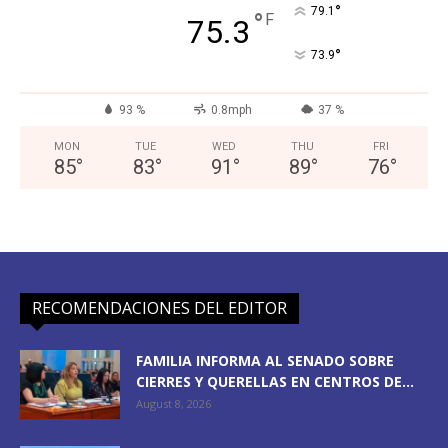
°
79.1
°
F
75.3
°
73.9
93 %
0.8mph
37 %
MON
TUE
WED
THU
FRI
85
°
83
°
91
°
89
°
76
°
RECOMENDACIONES DEL EDITOR
FAMILIA INFORMA AL SENADO SOBRE
CIERRES Y QUERELLAS EN CENTROS DE...
August 8, 2026