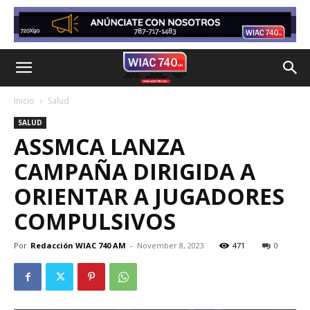
Inicio
Salud
SALUD
ASSMCA LANZA
CAMPAÑA DIRIGIDA A
ORIENTAR A JUGADORES
COMPULSIVOS
Por
Redacción WIAC 740 AM
-
November 8, 2023
471
0