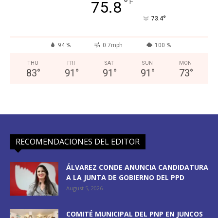
°
F
75.8
°
73.4
94 %
0.7mph
100 %
THU
FRI
SAT
SUN
MON
83
°
91
°
91
°
91
°
73
°
RECOMENDACIONES DEL EDITOR
ÁLVAREZ CONDE ANUNCIA CANDIDATURA
A LA JUNTA DE GOBIERNO DEL PPD
August 5, 2026
COMITÉ MUNICIPAL DEL PNP EN JUNCOS