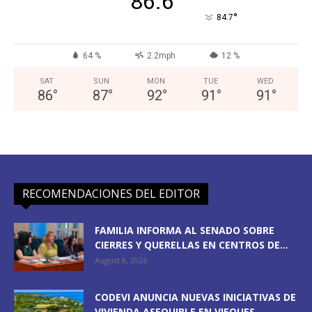
86.6
°
84.7
64 %
2.2mph
12 %
SAT
SUN
MON
TUE
WED
86
°
87
°
92
°
91
°
91
°
RECOMENDACIONES DEL EDITOR
FAMILIA INFORMA AL SENADO SOBRE
CIERRES Y QUERELLAS EN CENTROS DE...
August 8, 2026
CODEVI ANUNCIA NUEVAS INICIATIVAS DE
VIVIENDA ASEQUIBLE EN VIEQUES