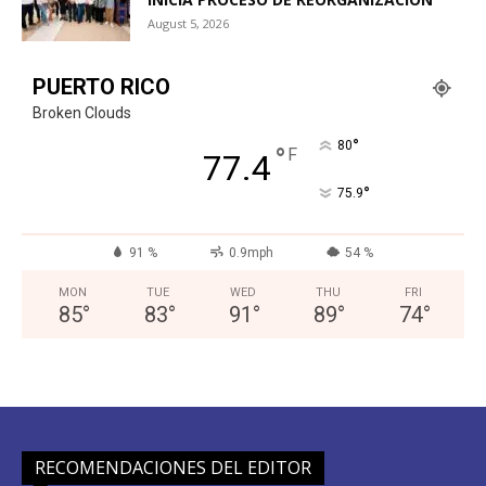
August 5, 2026
PUERTO RICO
Broken Clouds
°
80
°
F
77.4
°
75.9
91 %
0.9mph
54 %
MON
TUE
WED
THU
FRI
85
°
83
°
91
°
89
°
74
°
RECOMENDACIONES DEL EDITOR