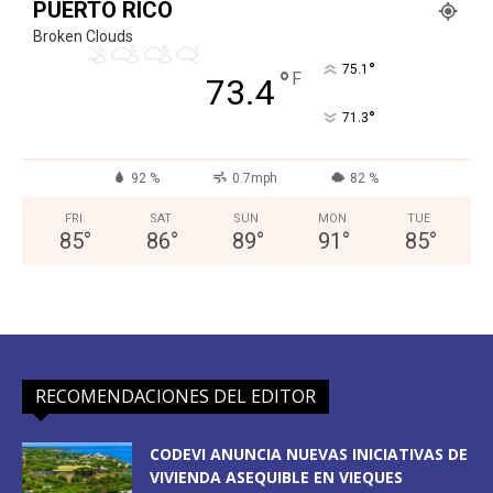
PUERTO RICO
Broken Clouds
°
75.1
°
F
73.4
°
71.3
92 %
0.7mph
82 %
FRI
SAT
SUN
MON
TUE
85
°
86
°
89
°
91
°
85
°
RECOMENDACIONES DEL EDITOR
CODEVI ANUNCIA NUEVAS INICIATIVAS DE
VIVIENDA ASEQUIBLE EN VIEQUES