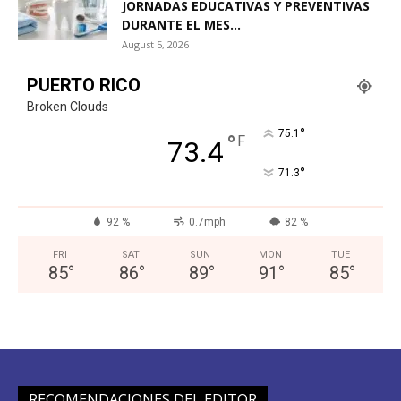
JORNADAS EDUCATIVAS Y PREVENTIVAS
DURANTE EL MES...
August 5, 2026
PUERTO RICO
Broken Clouds
°
75.1
°
F
73.4
°
71.3
92 %
0.7mph
82 %
FRI
SAT
SUN
MON
TUE
85
°
86
°
89
°
91
°
85
°
RECOMENDACIONES DEL EDITOR