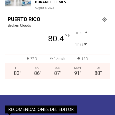
DURANTE EL MES...
August 5, 2026
PUERTO RICO
Broken Clouds
°
83.7
°
F
80.4
°
78.9
77 %
1.4mph
84 %
FRI
SAT
SUN
MON
TUE
83
°
86
°
87
°
91
°
88
°
RECOMENDACIONES DEL EDITOR