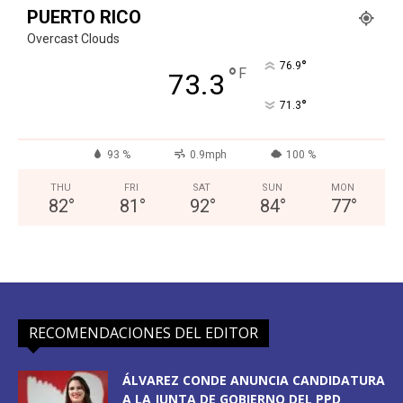
PUERTO RICO
Overcast Clouds
°
76.9
°
F
73.3
°
71.3
93 %
0.9mph
100 %
THU
FRI
SAT
SUN
MON
82
°
81
°
92
°
84
°
77
°
RECOMENDACIONES DEL EDITOR
ÁLVAREZ CONDE ANUNCIA CANDIDATURA
A LA JUNTA DE GOBIERNO DEL PPD