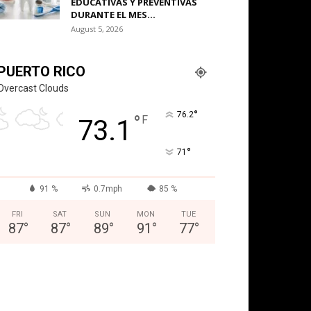
EDUCATIVAS Y PREVENTIVAS
DURANTE EL MES...
August 5, 2026
PUERTO RICO
Overcast Clouds
°
76.2
°
F
73.1
°
71
91 %
0.7mph
85 %
FRI
SAT
SUN
MON
TUE
87
°
87
°
89
°
91
°
77
°