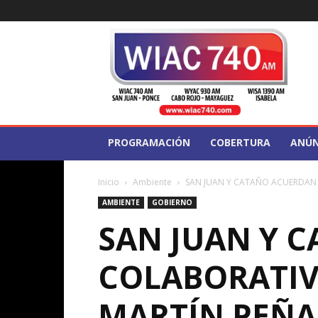
WIAC
740
PROGRAMACIÓN
COBERTURA
ANÚN
Inicio
Ambiente
SAN JUAN Y CATAÑO ACUERDAN 
AMBIENTE
GOBIERNO
SAN JUAN Y 
COLABORATIV
MARTÍN PEÑ