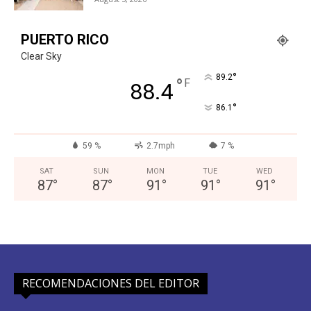
PUERTO RICO
Clear Sky
°
89.2
°
F
88.4
°
86.1
59 %
2.7mph
7 %
SAT
SUN
MON
TUE
WED
87
°
87
°
91
°
91
°
91
°
RECOMENDACIONES DEL EDITOR