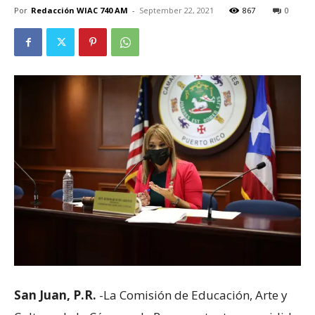
Por
Redacción WIAC 740 AM
-
September 22, 2021
867
0
San Juan, P.R.
-La Comisión de Educación, Arte y