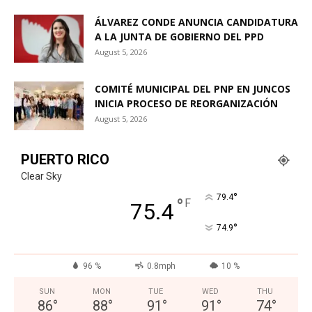
ÁLVAREZ CONDE ANUNCIA CANDIDATURA
A LA JUNTA DE GOBIERNO DEL PPD
August 5, 2026
COMITÉ MUNICIPAL DEL PNP EN JUNCOS
INICIA PROCESO DE REORGANIZACIÓN
August 5, 2026
PUERTO RICO
Clear Sky
°
79.4
°
F
75.4
°
74.9
96 %
0.8mph
10 %
SUN
MON
TUE
WED
THU
86
°
88
°
91
°
91
°
74
°