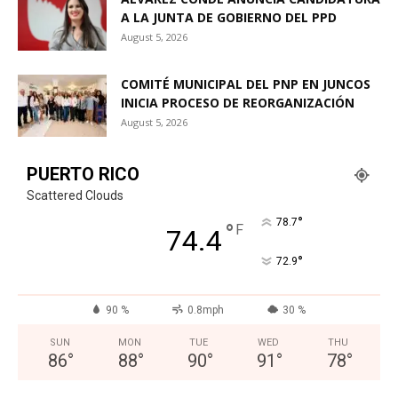
A LA JUNTA DE GOBIERNO DEL PPD
August 5, 2026
COMITÉ MUNICIPAL DEL PNP EN JUNCOS
INICIA PROCESO DE REORGANIZACIÓN
August 5, 2026
PUERTO RICO
Scattered Clouds
°
78.7
°
F
74.4
°
72.9
90 %
0.8mph
30 %
SUN
MON
TUE
WED
THU
86
°
88
°
90
°
91
°
78
°