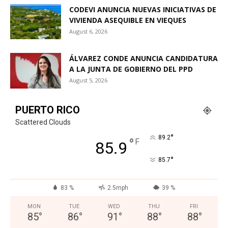
CODEVI ANUNCIA NUEVAS INICIATIVAS DE
VIVIENDA ASEQUIBLE EN VIEQUES
August 6, 2026
ÁLVAREZ CONDE ANUNCIA CANDIDATURA
A LA JUNTA DE GOBIERNO DEL PPD
August 5, 2026
PUERTO RICO
Scattered Clouds
°
89.2
°
F
85.9
°
85.7
83 %
2.5mph
39 %
MON
TUE
WED
THU
FRI
85
°
86
°
91
°
88
°
88
°