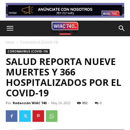
Inicio
Coronavirus (Covid-19)
CORONAVIRUS (COVID-19)
SALUD REPORTA NUEVE
MUERTES Y 366
HOSPITALIZADOS POR EL
COVID-19
Por
Redacción WIAC 740
-
May 26, 2022
892
0