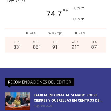
Few Clouds
°
77.7
°
F
74.7
°
72.9
93 %
0.7mph
21 %
SUN
MON
TUE
WED
THU
83
°
86
°
91
°
91
°
87
°
RECOMENDACIONES DEL EDITOR
FAMILIA INFORMA AL SENADO SOBRE
CIERRES Y QUERELLAS EN CENTROS DE...
August 8, 2026