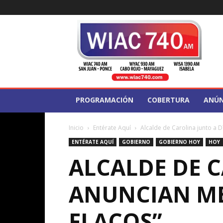
WIAC
740
PROGRAMACIÓN
COBERTURA
ANÚN
Inicio
Entérate Aquí
Alcalde de Carolina junto a 
ENTÉRATE AQUÍ
GOBIERNO
GOBIERNO HOY
HOY
ALCALDE DE 
ANUNCIAN ME
FLACOS”