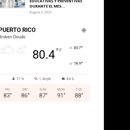
EDUCATIVAS Y PREVENTIVAS
DURANTE EL MES...
August 5, 2026
PUERTO RICO
Broken Clouds
°
83.7
°
F
80.4
°
78.9
77 %
1.4mph
84 %
FRI
SAT
SUN
MON
TUE
83
°
86
°
87
°
91
°
88
°