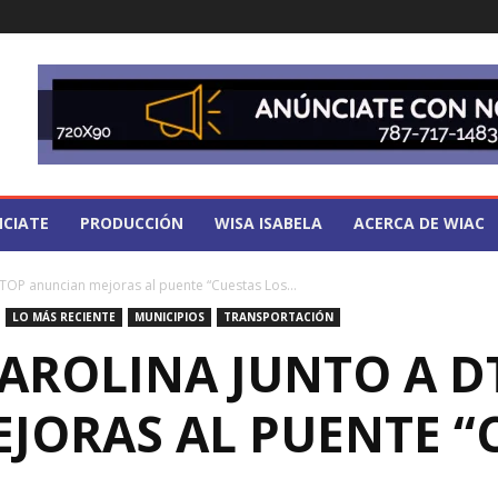
CIATE
PRODUCCIÓN
WISA ISABELA
ACERCA DE WIAC
DTOP anuncian mejoras al puente “Cuestas Los...
LO MÁS RECIENTE
MUNICIPIOS
TRANSPORTACIÓN
CAROLINA JUNTO A D
JORAS AL PUENTE “