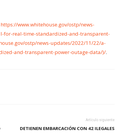
:
https://www.whitehouse.gov/ostp/news-
l-for-real-time-standardized-and-transparent-
ehouse.gov/ostp/news-updates/2022/11/22/a-
rdized-and-transparent-power-outage-data/)/
.
Artículo siguiente
O
DETIENEN EMBARCACIÓN CON 42 ILEGALES