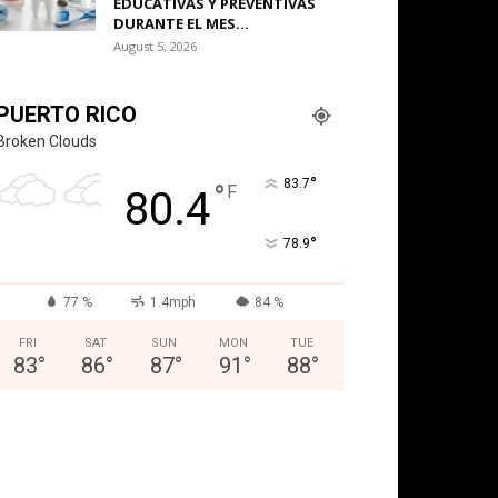
EDUCATIVAS Y PREVENTIVAS
DURANTE EL MES...
August 5, 2026
PUERTO RICO
Broken Clouds
°
83.7
°
F
80.4
°
78.9
77 %
1.4mph
84 %
FRI
SAT
SUN
MON
TUE
83
°
86
°
87
°
91
°
88
°