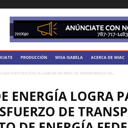
CIATE
PRODUCCIÓN
WISA ISABELA
ACERCA DE WIAC
OGRA PARTICIPACIÓN DE LUMA EN ESFUERZO DE TRANSPARENCIA DEL...
E ENERGÍA LOGRA P
ESFUERZO DE TRANSP
O DE ENERGÍA FED