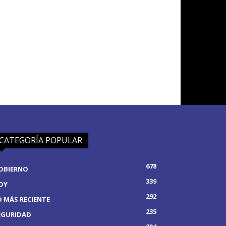
CATEGORÍA POPULAR
678
OBIERNO
339
OY
292
O MÁS RECIENTE
235
EGURIDAD