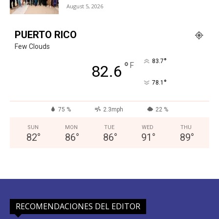
August 5, 2026
PUERTO RICO
Few Clouds
°
83.7
°
F
82.6
°
78.1
75 %
2.3mph
22 %
SUN
MON
TUE
WED
THU
82
°
86
°
86
°
91
°
89
°
RECOMENDACIONES DEL EDITOR