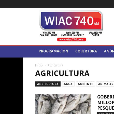
WIAC
740
PROGRAMACIÓN
COBERTURA
ANÚN
Inicio
Agricultura
AGRICULTURA
AGRICULTURA
AGUA
AMBIENTE
ANIMALES
GOBERN
MILLON
PESQUE