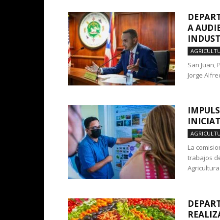
DEPAR
A AUDI
INDUST
AGRICULT
San Juan, P
Jorge Alfre
IMPULS
INICIA
AGRICULT
La comisio
trabajos d
Agricultura
DEPART
REALIZ