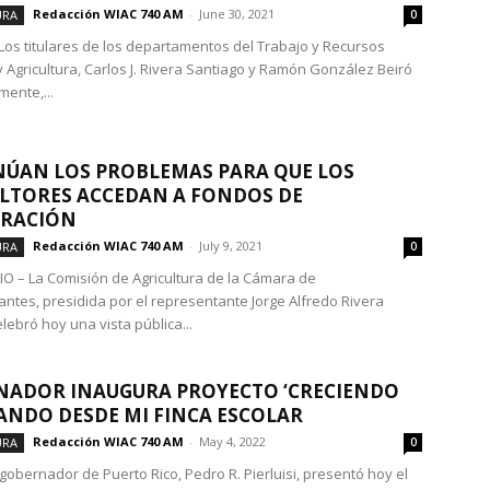
Redacción WIAC 740 AM
-
June 30, 2021
URA
0
 Los titulares de los departamentos del Trabajo y Recursos
Agricultura, Carlos J. Rivera Santiago y Ramón González Beiró
mente,...
ÚAN LOS PROBLEMAS PARA QUE LOS
LTORES ACCEDAN A FONDOS DE
ERACIÓN
Redacción WIAC 740 AM
-
July 9, 2021
URA
0
IO – La Comisión de Agricultura de la Cámara de
ntes, presidida por el representante Jorge Alfredo Rivera
lebró hoy una vista pública...
NADOR INAUGURA PROYECTO ‘CRECIENDO
NDO DESDE MI FINCA ESCOLAR
Redacción WIAC 740 AM
-
May 4, 2022
URA
0
 gobernador de Puerto Rico, Pedro R. Pierluisi, presentó hoy el