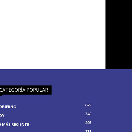
CATEGORÍA POPULAR
679
OBIERNO
340
OY
293
O MÁS RECIENTE
235