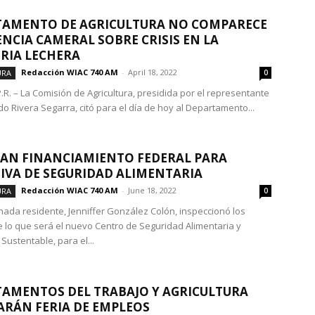
TAMENTO DE AGRICULTURA NO COMPARECE
ENCIA CAMERAL SOBRE CRISIS EN LA
RIA LECHERA
Redacción WIAC 740 AM
-
April 18, 2022
URA
0
.R. – La Comisión de Agricultura, presidida por el representante
do Rivera Segarra, citó para el día de hoy al Departamento...
AN FINANCIAMIENTO FEDERAL PARA
TIVA DE SEGURIDAD ALIMENTARIA
Redacción WIAC 740 AM
-
June 18, 2022
URA
0
nada residente, Jenniffer González Colón, inspeccionó los
e lo que será el nuevo Centro de Seguridad Alimentaria y
 Sustentable, para el...
AMENTOS DEL TRABAJO Y AGRICULTURA
ARÁN FERIA DE EMPLEOS