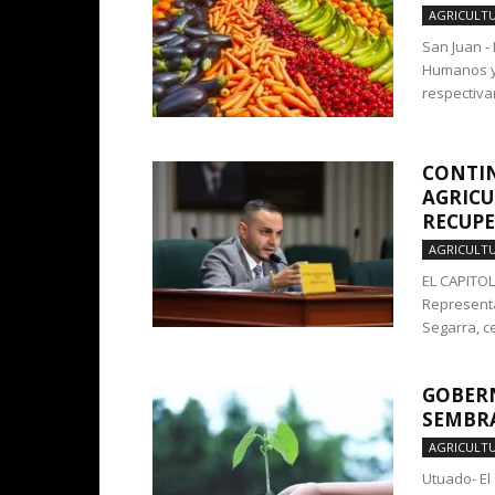
AGRICULT
San Juan -
Humanos y 
respectiva
CONTIN
AGRICU
RECUP
AGRICULT
EL CAPITOL
Representa
Segarra, ce
GOBER
SEMBRA
AGRICULT
Utuado- El