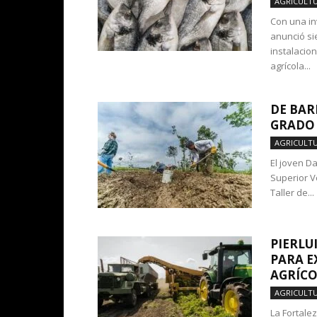
AGRICULT
Con una in
anunció si
instalacio
agrícola...
DE BAR
GRADO 
AGRICULT
El joven Da
Superior V
Taller de...
PIERLU
PARA E
AGRÍC
AGRICULT
La Fortale