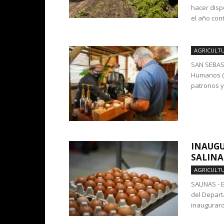
hacer dispo
el año cont
AGRICULT
SAN SEBAST
Humanos (D
patronos y
INAUGU
SALINA
AGRICULT
SALINAS - E
del Depart
inauguraron