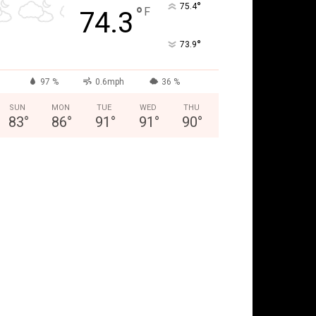
°
75.4
°
F
74.3
°
73.9
97 %
0.6mph
36 %
SUN
MON
TUE
WED
THU
83
°
86
°
91
°
91
°
90
°