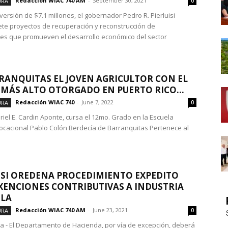
Redacción WIAC 740 AM
-
September 30, 2021
URA
0
versión de $7.1 millones, el gobernador Pedro R. Pierluisi
ete proyectos de recuperación y reconstrucción de
nes que promueven el desarrollo económico del sector
RANQUITAS EL JOVEN AGRICULTOR CON EL
MÁS ALTO OTORGADO EN PUERTO RICO...
Redacción WIAC 740
-
June 7, 2022
URA
0
riel E. Cardin Aponte, cursa el 12mo. Grado en la Escuela
ocacional Pablo Colón Berdecía de Barranquitas Pertenece al
ISI OREDENA PROCEDIMIENTO EXPEDITO
XENCIONES CONTRIBUTIVAS A INDUSTRIA
OLA
Redacción WIAC 740 AM
-
June 23, 2021
URA
0
za - El Departamento de Hacienda, por vía de excepción, deberá