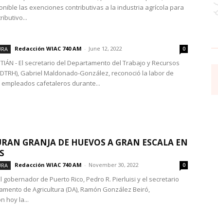
nible las exenciones contributivas a la industria agrícola para
ributivo...
Redacción WIAC 740 AM
-
June 12, 2022
URA
0
IÁN - El secretario del Departamento del Trabajo y Recursos
TRH), Gabriel Maldonado-González, reconoció la labor de
 empleados cafetaleros durante...
RAN GRANJA DE HUEVOS A GRAN ESCALA EN
S
Redacción WIAC 740 AM
-
November 30, 2022
URA
0
l gobernador de Puerto Rico, Pedro R. Pierluisi y el secretario
amento de Agricultura (DA), Ramón González Beiró,
 hoy la...