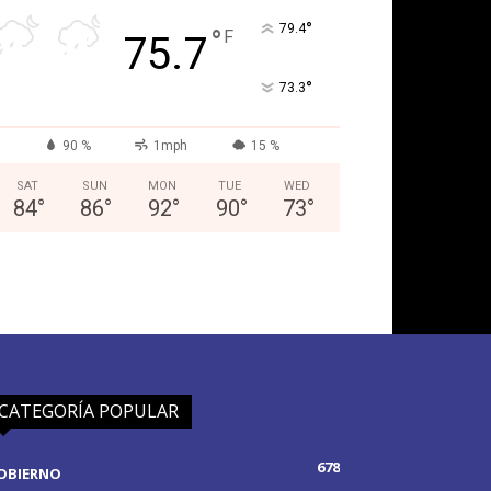
°
79.4
°
F
75.7
°
73.3
90 %
1mph
15 %
SAT
SUN
MON
TUE
WED
84
°
86
°
92
°
90
°
73
°
CATEGORÍA POPULAR
678
OBIERNO