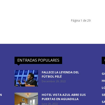
Página 1 de 29
ENTRADAS POPULARES
FALLECE LA LEYENDA DEL
G
FÚTBOL PELÉ
H
December 29, 2022
L
EN
HOTEL VISTA AZUL ABRE SUS
S
PUERTAS EN AGUADILLA
S
June 20, 2022