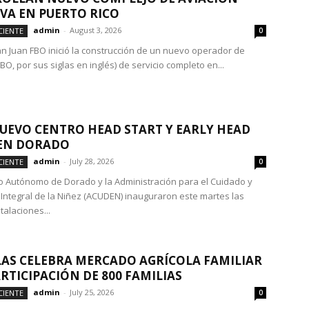
IVA EN PUERTO RICO
admin
-
August 3, 2026
CIENTE
0
n Juan FBO inició la construcción de un nuevo operador de
FBO, por sus siglas en inglés) de servicio completo en...
UEVO CENTRO HEAD START Y EARLY HEAD
 EN DORADO
admin
-
July 28, 2026
CIENTE
0
io Autónomo de Dorado y la Administración para el Cuidado y
 Integral de la Niñez (ACUDEN) inauguraron este martes las
talaciones...
AS CELEBRA MERCADO AGRÍCOLA FAMILIAR
RTICIPACIÓN DE 800 FAMILIAS
admin
-
July 25, 2026
CIENTE
0