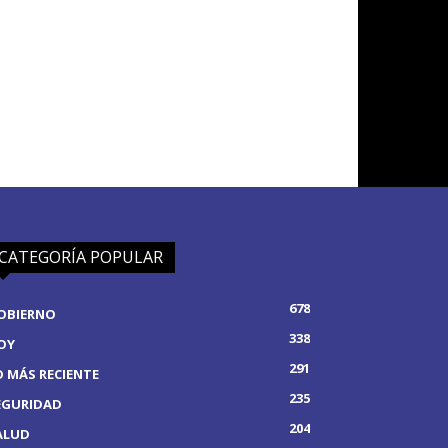
CATEGORÍA POPULAR
678
OBIERNO
338
OY
291
O MÁS RECIENTE
235
EGURIDAD
204
ALUD