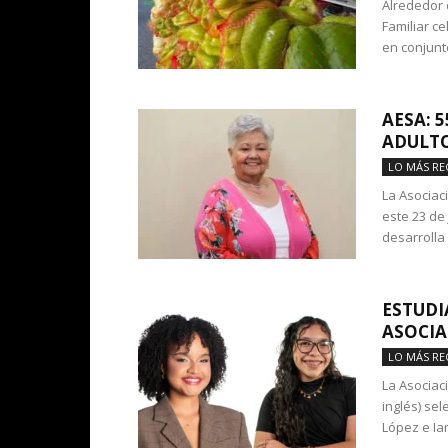
Alrededor 
Familiar c
en conjunto
AESA: 
ADULT
LO MÁS RE
La Asociac
este 23 de 
desarrolla 
ESTUDI
ASOCIA
LO MÁS RE
La Asociac
inglés) se
López e Ian