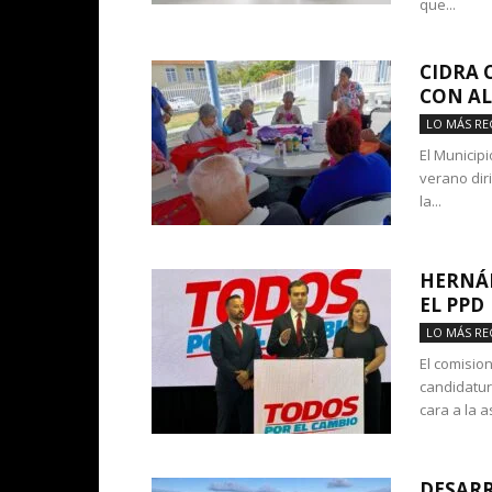
que...
CIDRA
CON A
LO MÁS RE
El Municip
verano dir
la...
HERNÁN
EL PPD
LO MÁS RE
El comisio
candidatur
cara a la a
DESARR