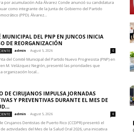
a por acumulación Ada Álvarez Conde anunció su candidatura
nuar como integrante de la Junta de Gobierno del Partido
mocrático (PPD). Álvarez...
 MUNICIPAL DEL PNP EN JUNCOS INICIA
O DE REORGANIZACIÓN
admin
-
August 5, 2026
CIENTE
0
nta del Comité Municipal del Partido Nuevo Progresista (PNP) en
ren M. Velázquez Negrón, presentó las prioridades que
a organización local...
O DE CIRUJANOS IMPULSA JORNADAS
IVAS Y PREVENTIVAS DURANTE EL MES DE
D...
admin
-
August 5, 2026
CIENTE
0
 de Cirujanos Dentistas de Puerto Rico (CCDPR) presentó el
de actividades del Mes de la Salud Oral 2026, una iniciativa