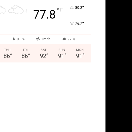
°
80.2
°
F
77.8
°
76.7
81 %
1mph
97 %
THU
FRI
SAT
SUN
MON
86
°
86
°
92
°
91
°
91
°