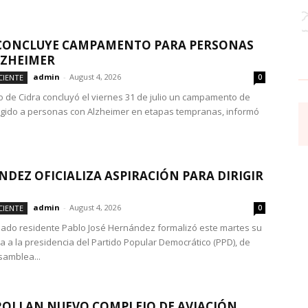
 CONCLUYE CAMPAMENTO PARA PERSONAS
LZHEIMER
admin
-
August 4, 2026
CIENTE
0
io de Cidra concluyó el viernes 31 de julio un campamento de
igido a personas con Alzheimer en etapas tempranas, informó
DEZ OFICIALIZA ASPIRACIÓN PARA DIRIGIR
admin
-
August 4, 2026
CIENTE
0
nado residente Pablo José Hernández formalizó este martes su
a a la presidencia del Partido Popular Democrático (PPD), de
samblea...
OLLAN NUEVO COMPLEJO DE AVIACIÓN