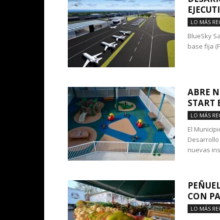
EJECUT
LO MÁS RE
BlueSky Sa
base fija (
ABRE N
START
LO MÁS RE
El Municip
Desarrollo
nuevas ins
PEÑUEL
CON PA
LO MÁS RE