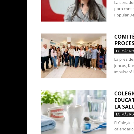
La senador
para conti
Popular De
COMITÉ
PROCES
LO MÁS RE
La preside
Juncos, Ka
impulsará l
COLEGI
EDUCAT
LA SALU
LO MÁS RE
El Colegio
calendario 