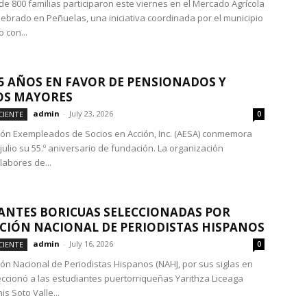
de 800 familias participaron este viernes en el Mercado Agrícola
elebrado en Peñuelas, una iniciativa coordinada por el municipio
 con...
55 AÑOS EN FAVOR DE PENSIONADOS Y
OS MAYORES
admin
-
July 23, 2026
CIENTE
0
ión Exempleados de Socios en Acción, Inc. (AESA) conmemora
julio su 55.º aniversario de fundación. La organización
labores de...
ANTES BORICUAS SELECCIONADAS POR
CIÓN NACIONAL DE PERIODISTAS HISPANOS
admin
-
July 16, 2026
CIENTE
0
ión Nacional de Periodistas Hispanos (NAHJ, por sus siglas en
leccionó a las estudiantes puertorriqueñas Yarithza Liceaga
is Soto Valle...