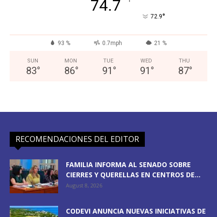
°
74.7
°
72.9
93 %
0.7mph
21 %
SUN
MON
TUE
WED
THU
83
°
86
°
91
°
91
°
87
°
RECOMENDACIONES DEL EDITOR
FAMILIA INFORMA AL SENADO SOBRE
CIERRES Y QUERELLAS EN CENTROS DE...
August 8, 2026
CODEVI ANUNCIA NUEVAS INICIATIVAS DE