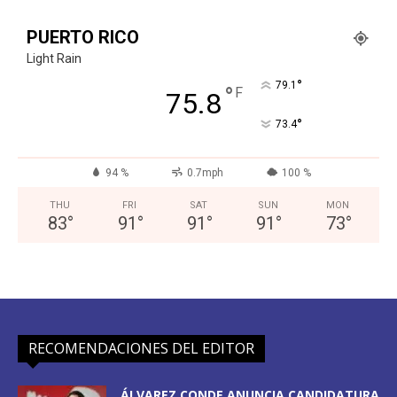
PUERTO RICO
Light Rain
°
79.1
°
F
75.8
°
73.4
94 %
0.7mph
100 %
THU
FRI
SAT
SUN
MON
83
°
91
°
91
°
91
°
73
°
RECOMENDACIONES DEL EDITOR
ÁLVAREZ CONDE ANUNCIA CANDIDATURA