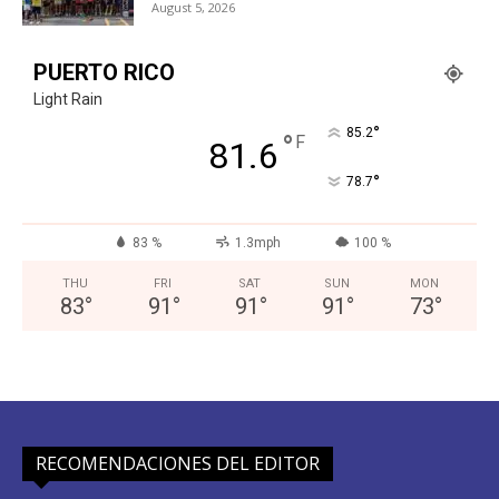
August 5, 2026
PUERTO RICO
Light Rain
°
85.2
°
F
81.6
°
78.7
83 %
1.3mph
100 %
THU
FRI
SAT
SUN
MON
83
°
91
°
91
°
91
°
73
°
RECOMENDACIONES DEL EDITOR