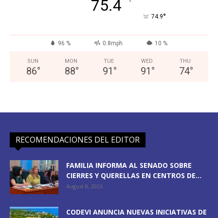
°
75.4
°
74.9
96 %
0.8mph
10 %
SUN
MON
TUE
WED
THU
86
°
88
°
91
°
91
°
74
°
RECOMENDACIONES DEL EDITOR
FAMILIA INFORMA AL SENADO SOBRE
CIERRES Y QUERELLAS EN CENTROS DE...
August 8, 2026
CODEVI ANUNCIA NUEVAS INICIATIVAS DE