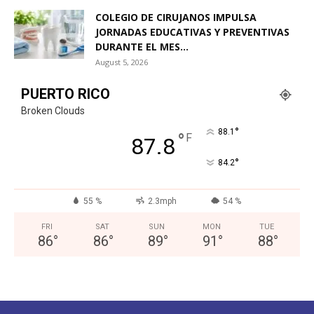
COLEGIO DE CIRUJANOS IMPULSA
JORNADAS EDUCATIVAS Y PREVENTIVAS
DURANTE EL MES...
August 5, 2026
PUERTO RICO
Broken Clouds
°
88.1
°
F
87.8
°
84.2
55 %
2.3mph
54 %
FRI
SAT
SUN
MON
TUE
86
°
86
°
89
°
91
°
88
°